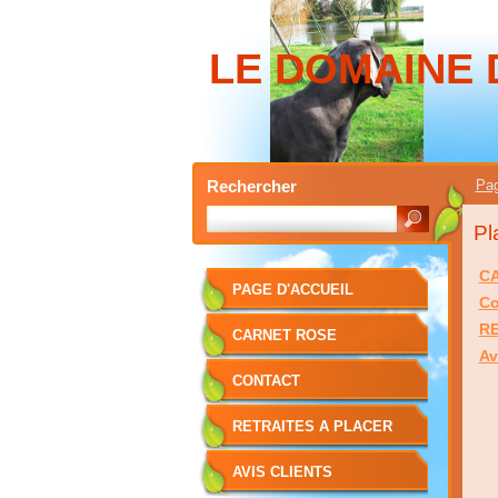
LE DOMAINE 
Rechercher
Pag
Pl
C
PAGE D'ACCUEIL
Co
RE
CARNET ROSE
Av
CONTACT
RETRAITES A PLACER
AVIS CLIENTS