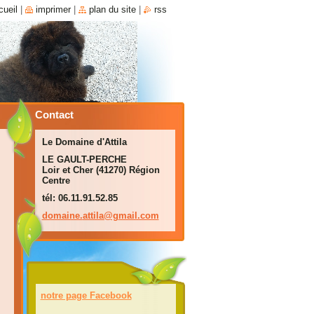
cueil
|
imprimer
|
plan du site
|
rss
Contact
Le Domaine d'Attila
LE GAULT-PERCHE
Loir et Cher (41270) Région
Centre
tél: 06.11.91.52.85
domaine.
attila@g
mail.com
notre page Facebook