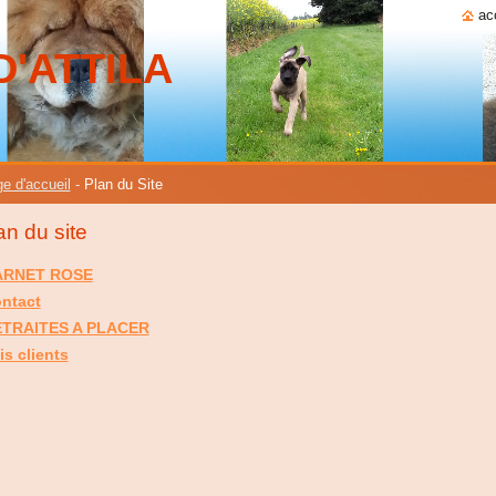
ac
D'ATTILA
e d'accueil
-
Plan du Site
an du site
ARNET ROSE
ntact
TRAITES A PLACER
is clients