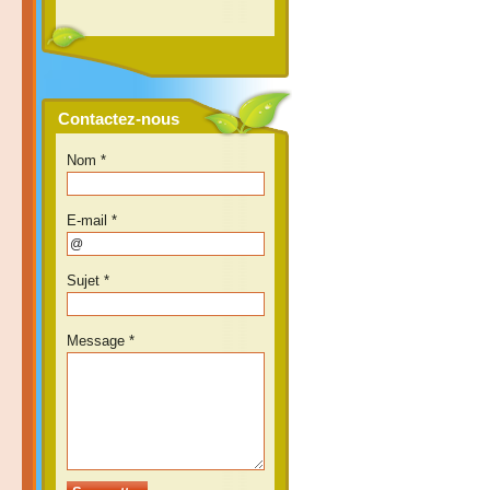
Contactez-nous
Nom *
E-mail *
Sujet *
Message *